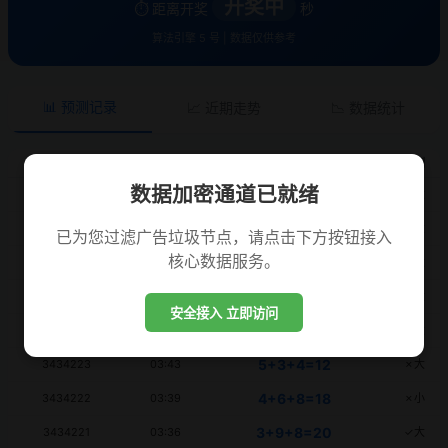
开奖中
⏱️ 距离开奖
秒
算法引擎 5 号 | 数据仅供参考
📊 预测记录
📈 近期走势
📉 数据统计
期号
时间
开奖
预测
数据加密通道已就绪
1+7+3=11
3434228
04:00
✗大
6+5+5=16
3434227
03:57
✓大
已为您过滤广告垃圾节点，请点击下方按钮接入
核心数据服务。
2+0+6=08
3434226
03:53
✗大
7+8+4=19
3434225
03:50
✓大
安全接入 立即访问
8+7+9=24
3434224
03:46
✓大
5+3+4=12
3434223
03:43
✗大
4+6+8=18
3434222
03:39
✗小
3+9+8=20
3434221
03:36
✓大