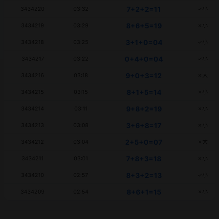
7+2+2=11
3434220
03:32
✓小
8+6+5=19
3434219
03:29
✗小
3+1+0=04
3434218
03:25
✓小
0+4+0=04
3434217
03:22
✓小
9+0+3=12
3434216
03:18
✗大
8+1+5=14
3434215
03:15
✗小
9+8+2=19
3434214
03:11
✗小
3+6+8=17
3434213
03:08
✗小
2+5+0=07
3434212
03:04
✗大
7+8+3=18
3434211
03:01
✗小
8+3+2=13
3434210
02:57
✓小
8+6+1=15
3434209
02:54
✗小